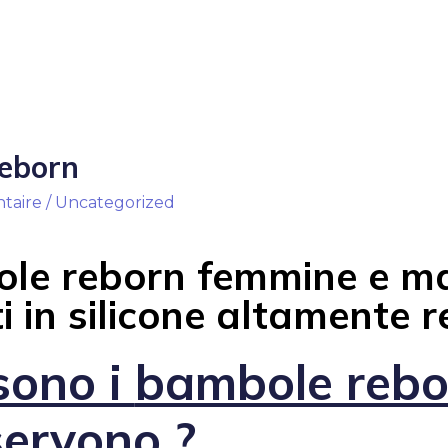
eborn
taire
/
Uncategorized
le reborn femmine e ma
 in silicone altamente re
sono i
bambole rebo
servono ?