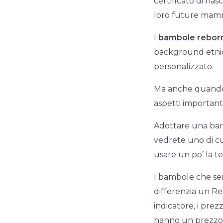
certificato di nas
loro future mam
I
bambole reborn 
background etnico,
personalizzato.
Ma anche quando 
aspetti important
Adottare una bam
vedrete uno di cui
usare un po’ la t
I bambole che sem
differenzia un Re
indicatore, i prez
hanno un prezzo 