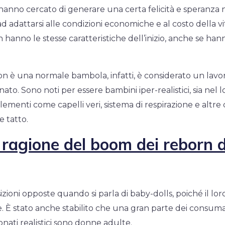
anno cercato di generare una certa felicità e speranza 
ad adattarsi alle condizioni economiche e al costo della vi
n hanno le stesse caratteristiche dell’inizio, anche se ha
n è una normale bambola, infatti, è considerato un lavor
nato. Sono noti per essere bambini iper-realistici, sia nel 
ementi come capelli veri, sistema di respirazione e altre 
e tatto.
 ragione del boom dei reborn d
zioni opposte quando si parla di baby-dolls, poiché il lor
ze. È stato anche stabilito che una gran parte dei consuma
eonati realistici sono donne adulte.