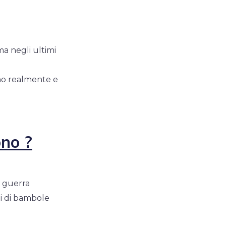
a negli ultimi
ono realmente e
ono ?
 guerra
ti di bambole