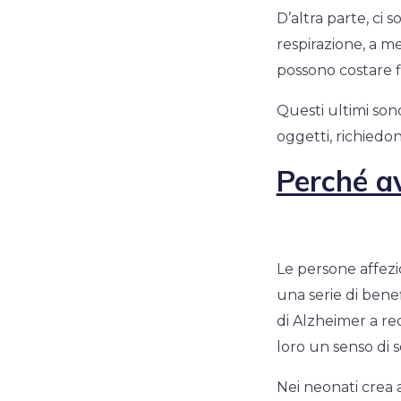
D’altra parte, ci 
respirazione, a m
possono costare f
Questi ultimi son
oggetti, richiedo
Perché a
Le persone affezio
una serie di benef
di Alzheimer a rec
loro un senso di so
Nei neonati crea