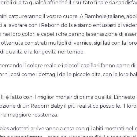
riali di alta qualità affinché il risultato finale sia soddisf
ini cattureranno il vostro cuore. A Bamboleitaliane, ab
ti a lavorare con i Reborn dolls e siamo entusiasti di veder
i nei loro colori e capelli che danno la sensazione di essere
 ottenuta con strati multipli di vernice, sigillati con la lor
di qualità e la longevità nel tempo.
, cercando il colore reale e i piccoli capillari fanno parte 
iorni, così come i dettagli delle piccole dita, con la loro 
li è fatto con il miglior mohair di prima qualità. L’innesto 
zione di un Reborn Baby il più realistico possibile. Il loro 
una maggiore resistenza.
ies adottati arriveranno a casa con gli abiti mostrati nell