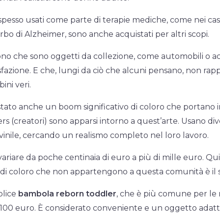
esso usati come parte di terapie mediche, come nei casi
rbo di Alzheimer, sono anche acquistati per altri scopi.
o che sono oggetti da collezione, come automobili o ac
fazione. E che, lungi da ciò che alcuni pensano, non ra
ini veri.
 stato anche un boom significativo di coloro che portano i
ers (creatori) sono apparsi intorno a quest’arte. Usano di
 vinile, cercando un realismo completo nel loro lavoro.
variare da poche centinaia di euro a più di mille euro. Qu
he di coloro che non appartengono a questa comunità è il
plice
bambola reborn toddler
, che è più comune per le
100 euro. È considerato conveniente e un oggetto adatto