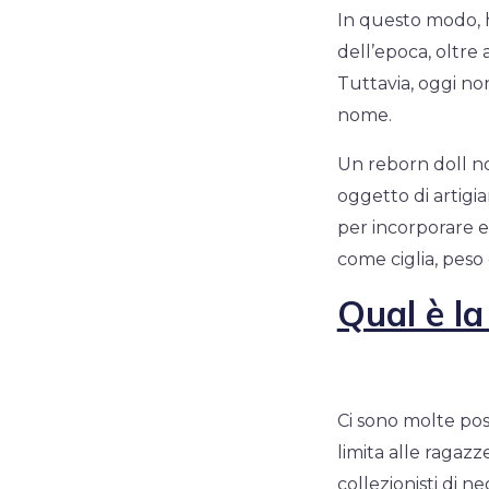
In questo modo, h
dell’epoca, oltre 
Tuttavia, oggi no
nome.
Un reborn doll no
oggetto di artigia
per incorporare el
come ciglia, peso 
Qual è la
Ci sono molte posi
limita alle ragaz
collezionisti di n