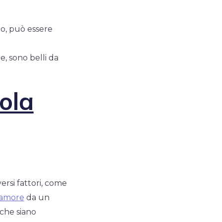
no, può essere
, sono belli da
ola
rsi fattori, come
n amore
da un
 che siano