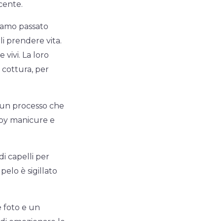
acente.
biamo passato
li prendere vita.
 vivi. La loro
o cottura, per
di un processo che
baby manicure e
di capelli per
pelo è sigillato
e foto e un