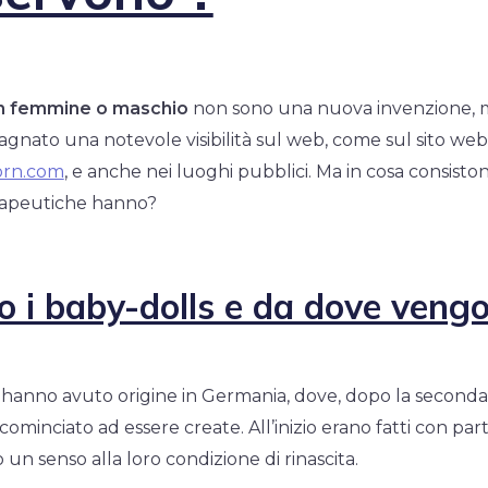
n femmine o maschio
non sono una nuova invenzione, m
nato una notevole visibilità sul web, come sul sito web
orn.com
,
e anche nei luoghi pubblici. Ma in cosa consist
erapeutiche hanno?
o i baby-dolls e da dove veng
anno avuto origine in Germania, dove, dopo la seconda
ominciato ad essere create. All’inizio erano fatti con par
o un senso alla loro condizione di rinascita.