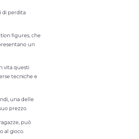
 di perdita
tion figures, che
ppresentano un
n vita questi
verse tecniche e
indi, una delle
 suo prezzo.
 ragazze, può
 al gioco.