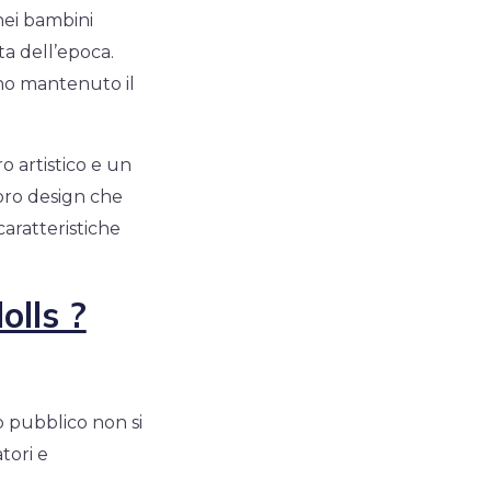
nei bambini
ta dell’epoca.
nno mantenuto il
o artistico e un
loro design che
caratteristiche
olls ?
o pubblico non si
tori e