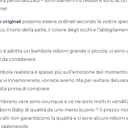
cita personalizzato – sono davvero incredibili e sono sicur
me!
originali
possono essere ordinati secondo le vostre speci
 il tono della pelle, il colore degli occhi e l’abbigliame
si adotta un bambola reborn grande o piccole, ci sono u
i da considerare.
bola realistica è spesso più sull’emozione del moment
 vi innamorerete, vorrete averlo. Ma per evitare delusioni,
esta prima di comprare.
brano vere sono ovunque e ce ne sono molti in vendita.
born Baby di qualità da uno meno buono ? Il prezzo non 
zi alti non garantiscono la qualità e ci sono alcuni reborn
ragionevole.