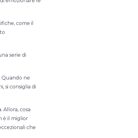
i di emozionare le
fiche, come il
nto
na serie di
o. Quando ne
 si consiglia di
 Allora, cosa
è il miglior
 eccezionali che