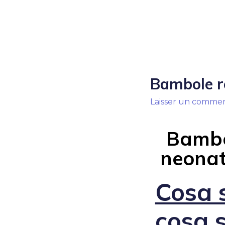
Bambole r
Laisser un commen
Bambo
neonati
Cosa 
cosa 