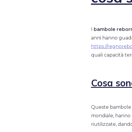
I
bambole rebor
anni hanno guadag
https://regnoreb
quali capacità t
Cosa son
Queste bambole h
mondiale, hanno c
riutilizzate, dand