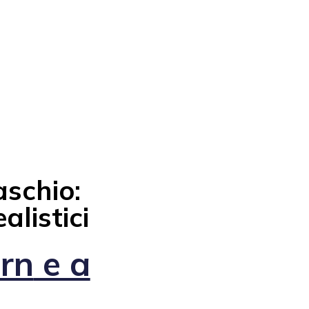
schio:
alistici
rn
e a