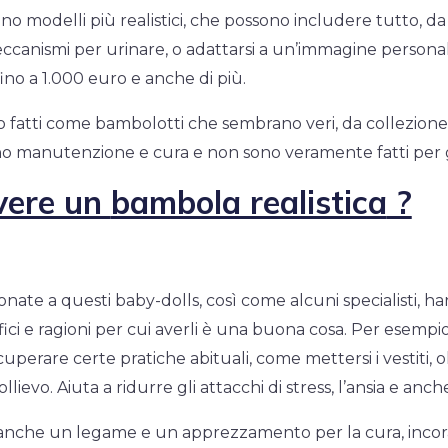
sono modelli più realistici, che possono includere tutto, d
eccanismi per urinare, o adattarsi a un’immagine personal
ino a 1.000 euro e anche di più.
o fatti come bambolotti che sembrano veri, da collezione 
no manutenzione e cura e non sono veramente fatti per 
vere un
bambola realistica
?
nate a questi baby-dolls, così come alcuni specialisti, ha
ici e ragioni per cui averli è una buona cosa. Per esempio
uperare certe pratiche abituali, come mettersi i vestiti, ol
llievo. Aiuta a ridurre gli attacchi di stress, l’ansia e anc
 anche un legame e un apprezzamento per la cura, inco